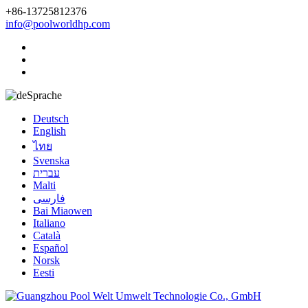
+86-13725812376
info@poolworldhp.com
Sprache
Deutsch
English
ไทย
Svenska
עברית
Malti
فارسی
Bai Miaowen
Italiano
Català
Español
Norsk
Eesti