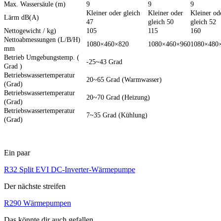
Max. Wassersäule (m)
9
9
9
Kleiner oder gleich
Kleiner oder
Kleiner od
Lärm dB(A)
47
gleich 50
gleich 52
Nettogewicht / kg)
105
115
160
Nettoabmessungen (L/B/H)
1080×460×820
1080×460×960
1080×480
mm
Betrieb Umgebungstemp. (
-25~43 Grad
Grad )
Betriebswassertemperatur
20~65 Grad (Warmwasser)
(Grad)
Betriebswassertemperatur
20~70 Grad (Heizung)
(Grad)
Betriebswassertemperatur
7~35 Grad (Kühlung)
(Grad)
Ein paar
R32 Split EVI DC-Inverter-Wärmepumpe
Der nächste streifen
R290 Wärmepumpen
Das könnte dir auch gefallen