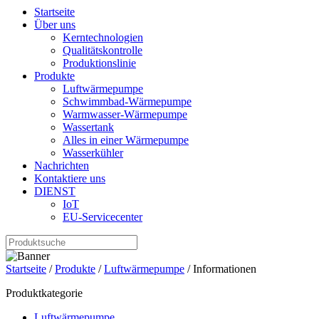
Startseite
Über uns
Kerntechnologien
Qualitätskontrolle
Produktionslinie
Produkte
Luftwärmepumpe
Schwimmbad-Wärmepumpe
Warmwasser-Wärmepumpe
Wassertank
Alles in einer Wärmepumpe
Wasserkühler
Nachrichten
Kontaktiere uns
DIENST
IoT
EU-Servicecenter
Startseite
/
Produkte
/
Luftwärmepumpe
/ Informationen
Produktkategorie
Luftwärmepumpe