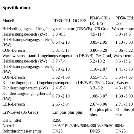
Spezifikation:
PD40-CRL-
PD50-CRL
Modell
PD30-CRL-DC-E/S
DC-E/S
E/S
Heizbedingungen – Umgebungstemperatur (DB/WB): 7/6 Grad, Wassertemper
Heizleistungsbereich (kW)
3.3~8.3
4.5~11.4
5.9~14.8
Heizleistungseingangsbereich
0.64~2.18
0.85~2.95
1.13~3.83
(kW)
COP-Bereich
3.81~5.17
3.86~5.29
3.86~5.22
Warmwasserzustand-Umgebungstemperatur (DB/WB): 7/6 Grad, Wassertemper
Heizleistungsbereich (kW)
3.7~7.4
5.2~10.2
6.6~13.2
Heizleistungseingangsbereich
0.79~2.10
1.10~2.87
1.41~3.73
(kW)
COP-Bereich
3.52~4.69
3.55~4.71
3.54~4.67
Kühlbedingungen – Umgebungstemperatur (DB/WB): 35/24 Grad, Wassertemp
Kühlleistungsbereich (kW)
2.4~5.8
3.3~8.2
4.3~10.8
Kühlleistungseingangsbereich
0.79~2.19
1.08~3.07
1.39~3.99
(kW)
EER-Bereich
2.65~3.04
2.67~3.06
2.71~3.10
Ein plus plus
Ein plus p
ErP-Level (35 Grad)
Ein plus plus plus
plus
plus
Kältemittel
R290
Netzteil
230V/1Ph/50Hz/60Hz
380 V/3Ph/50-60Hz
Rohrdurchmesser (mm)
DN25
DN25
DN25